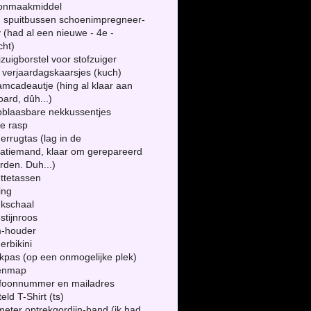
onmaakmiddel
!) spuitbussen schoenimpregneer-
 (had al een nieuwe - 4e -
cht)
izuigborstel voor stofzuiger
 verjaardagskaarsjes (kuch)
amcadeautje (hing al klaar aan
oard, dûh...)
pblaasbare nekkussentjes
te rasp
derrugtas (lag in de
ratiemand, klaar om gerepareerd
rden. Duh...)
lettetassen
ing
nkschaal
stijnroos
m-houder
derbikini
kpas (op een onmogelijke plek)
kenmap
lefoonnummer en mailadres
teld T-Shirt (ts)
meter optrekgordijn-band (ik had