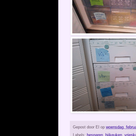
Gepost door
El
op
woensdag, februa
Labels:
besparen
,
bijkeuken
,
vriesk