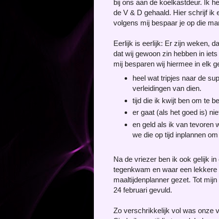
bij ons aan de koelkastdeur. Ik 
de V & D gehaald. Hier schrijf ik
volgens mij bespaar je op die ma
Eerlijk is eerlijk: Er zijn weken, 
dat wij gewoon zin hebben in iet
mij besparen wij hiermee in elk g
heel wat tripjes naar de su
verleidingen van dien.
tijd die ik kwijt ben om te
er gaat (als het goed is) n
en geld als ik van tevoren 
we die op tijd inplannen om
Na de vriezer ben ik ook gelijk i
tegenkwam en waar een lekkere ma
maaltijdenplanner gezet. Tot mijn
24 februari gevuld.
Zo verschrikkelijk vol was onze v