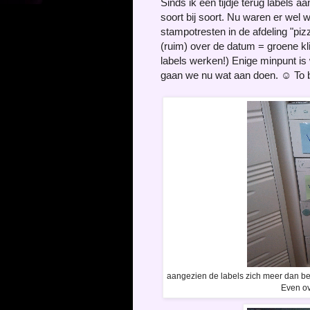
Sinds ik een tijdje terug labels aa
soort bij soort. Nu waren er wel 
stampotresten in de afdeling "piz
(ruim) over de datum = groene kli
labels werken!) Enige minpunt is 
gaan we nu wat aan doen. ☺ To b
aangezien de labels zich meer dan be
Even ov