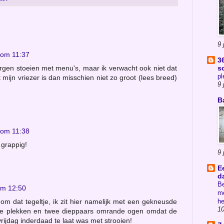
9 
 om 11:37
3
s
orgen stoeien met menu's, maar ik verwacht ook niet dat
pl
mijn vriezer is dan misschien niet zo groot (lees breed)
9 
B
 om 11:38
 grappig!
9 
E
d
Be
om 12:50
me
he
om dat tegeltje, ik zit hier namelijk met een gekneusde
10
uwe plekken en twee dieppaars omrande ogen omdat de
ijdag inderdaad te laat was met strooien!