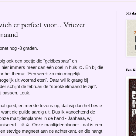
365 da
ich er perfect voor... Vriezer
lmaand
zonet nog -8 graden.
lg ook een beetje die "geldbespaar" en
hier immers meer dan één doel in huis ☺. En bij die
Een Ka
aar het thema: "Een week zo min mogelijk
lijk uit voorrad eten". Daar wil ik graag bij
r schijnt de februari de "sprokkelmaand te zijn".
ij passen. Leuk.
al goed, en merkte tevens op, dat wij dan het beste
, want die puilde aardig uit. Dus ik vanochtend de
nze maltijdenplanner in de hand - Jahhaaa, wij
ganiseerd... ☺☺. Onze maaltijdenplanner - dat is een
en stevige magneet aan de achterkant, en die hangt