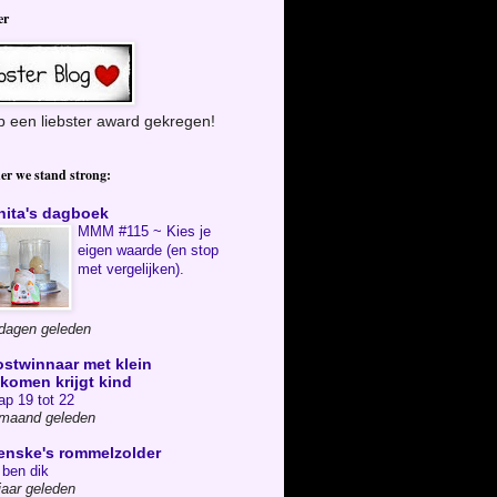
er
b een liebster award gekregen!
er we stand strong:
nita's dagboek
MMM #115 ~ Kies je
eigen waarde (en stop
met vergelijken).
dagen geleden
ostwinnaar met klein
nkomen krijgt kind
ap 19 tot 22
 maand geleden
enske's rommelzolder
 ben dik
jaar geleden