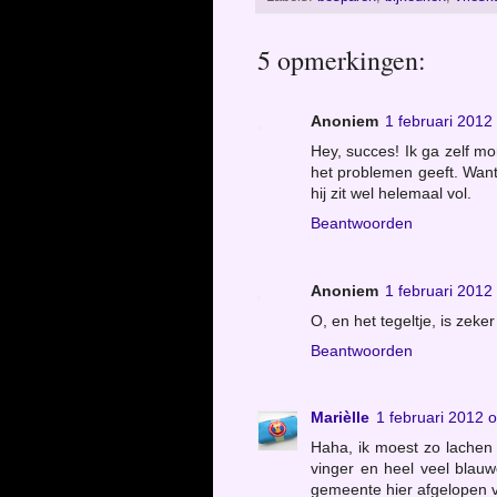
5 opmerkingen:
Anoniem
1 februari 2012
Hey, succes! Ik ga zelf m
het problemen geeft. Want 
hij zit wel helemaal vol.
Beantwoorden
Anoniem
1 februari 2012
O, en het tegeltje, is zeker
Beantwoorden
Marièlle
1 februari 2012 
Haha, ik moest zo lachen 
vinger en heel veel bla
gemeente hier afgelopen vr