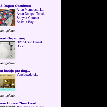
65 Dagen Opruimen
Akan Membosankan
Anda Dengan Terlalu
Banyak Gambar
Selimut Bayi
jaar geleden
Heart Organizing
DIY Sliding Closet
Door
jaar geleden
en kastje per dag...
Vernieuwde site!
jaar geleden
lean House Clear Head