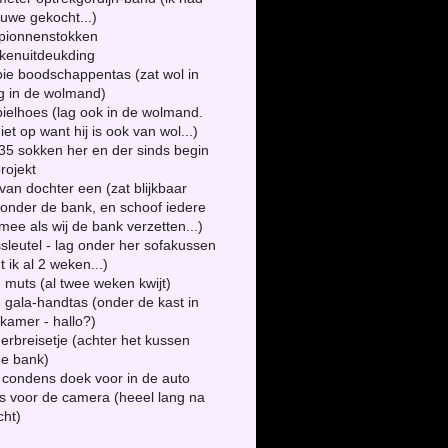
euwe gekocht...)
mpionnenstokken
kenuitdeukding
ie boodschappentas (zat wol in
g in de wolmand)
ielhoes (lag ook in de wolmand.
niet op want hij is ook van wol...)
 35 sokken her en der sinds begin
rojekt
 van dochter een (zat blijkbaar
onder de bank, en schoof iedere
mee als wij de bank verzetten...)
ssleutel - lag onder her sofakussen
t ik al 2 weken...)
n muts (al twee weken kwijt)
n gala-handtas (onder de kast in
kamer - hallo?)
derbreisetje (achter het kussen
de bank)
i condens doek voor in de auto
s voor de camera (heeel lang na
cht)