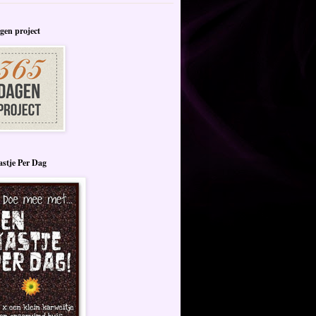
gen project
stje Per Dag