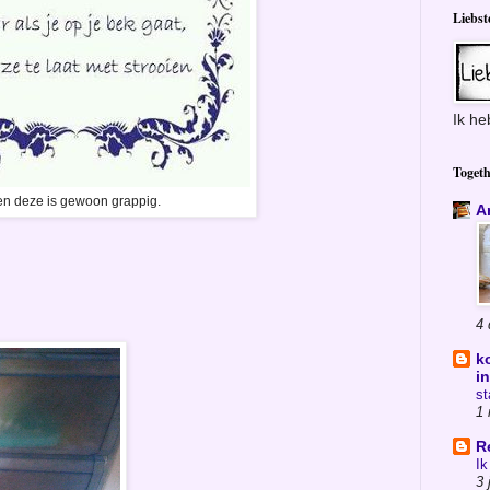
Liebst
Ik he
Togeth
en deze is gewoon grappig.
A
4 
k
i
st
1
R
Ik
3 