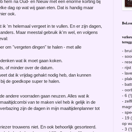
heb hem na Oud- en Nieuw met een enorme korting bij
 elke dag op wat wij gaan eten. Dat is handig maar
nier ook.
Bol.c
dat ik 'm helemaal vergeet in te vullen. En er zijn dagen,
s anders. Maar meestal gebruik ik'm wel, en volgens
verlor
eval:
terug
per om "vergeten dingen" te halen - met alle
- bru
- so
 bedenken wat ik moet gaan koken.
- res
- rijst
iets, of minder over de datum.
- lav
weet dat ik vrijdag gehakt nodig heb, dan kunnen
- plak
 bij de goedkope super te halen.
- bat
- oor
- 6 (
n de andere voorraden gaan neuzen. Alles wat ik
- zel
altijdcombi van te maken viel heb ik gelijk in de
magn
 verbazing zijn de dagen in mijn maaltijdenplanner tot
- sp
- 19 
op wa
riezer trouwens niet. En ook behoorlijk gesorteerd.
- 3 (