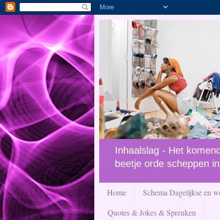
Inhaalslag - Het komende
beetje orde scheppen in
Home
Schema Dagelijkse en we
Quotes & Jokes & Spreuken