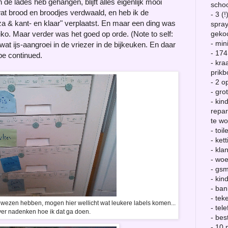
n de lades heb gehangen, blijft alles eigenlijk mooi
scho
wat brood en broodjes verdwaald, en heb ik de
- 3 (
za & kant- en klaar" verplaatst. En maar een ding was
spray
ko. Maar verder was het goed op orde. (Note to self:
geko
- min
wat ijs-aangroei in de vriezer in de bijkeuken. En daar
- 174
e continued.
- kra
prikb
- 2 o
- gro
- kin
repa
te wo
- toi
- kett
- kla
- woe
- gs
- kin
- ban
- te
wezen hebben, mogen hier wellicht wat leukere labels komen...
- te
er nadenken hoe ik dat ga doen.
- bes
- 10 