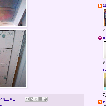
3
4 
I
6 
E
7 
ri 01, 2012
C
ast