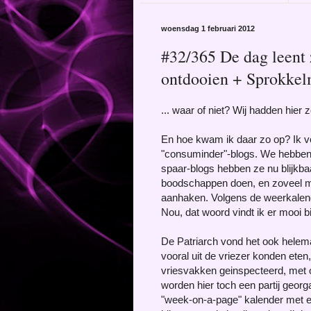
woensdag 1 februari 2012
#32/365 De dag leent z
ontdooien + Sprokke
... waar of niet? Wij hadden hier 
En hoe kwam ik daar zo op? Ik vo
"consuminder"-blogs. We hebben 
spaar-blogs hebben ze nu blijkb
boodschappen doen, en zoveel moge
aanhaken. Volgens de weerkalende
Nou, dat woord vindt ik er mooi b
De Patriarch vond het ook helema
vooral uit de vriezer konden eten
vriesvakken geinspecteerd, met o
worden hier toch een partij geor
"week-on-a-page" kalender met e