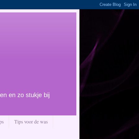
en en zo stukje bij
ps
Tips voor de was