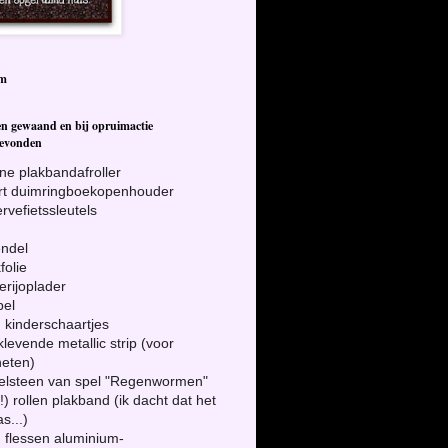
om
en gewaand en bij opruimactie
gevonden
ine plakbandafroller
ort duimringboekopenhouder
ervefietssleutels
endel
folie
terijoplader
bel
!) kinderschaartjes
fklevende metallic strip (voor
eten)
eelsteen van spel "Regenwormen"
(!) rollen plakband (ik dacht dat het
s...)
!) flessen aluminium-