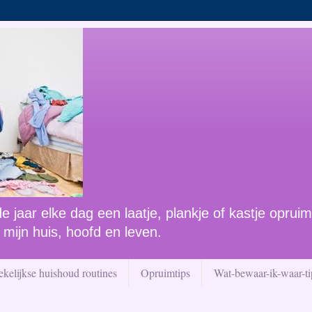
 jaar elke dag een laatje, plankje of kastje opruim
 mijn huis, hoofd en leven.
kelijkse huishoud routines
Opruimtips
Wat-bewaar-ik-waar-ti