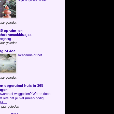
Mijn hutje op de hei
jaar geleden
65 opruim- en
choonmaakklusjes
eegzorg
jaar geleden
ag of Joe
Academie or not
jaar geleden
en opgeruimd huis in 365
agen
waren of weggooien? Wat te doen
t iets dat je niet (meer) nodig
bt....
 jaar geleden