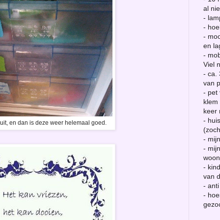
al ni
- la
- hoe
- moo
en la
- mob
Viel 
- ca.
van p
- pet
klem 
keer 
- hui
uit, en dan is deze weer helemaal goed.
(zoch
- mij
- mij
woon
- kin
van 
- ant
- hoe
gezo