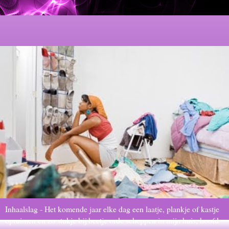
Inhaalslag - Het komende jaar elke dag een laatje, plankje of kastje
opruimen en zo stukje bij beetje orde scheppen in mijn huis, hoofd