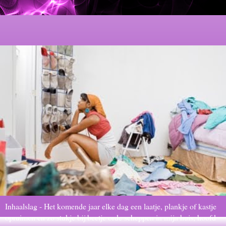
Inhaalslag - Het komende jaar elke dag een laatje, plankje of kastje
opruimen en zo stukje bij beetje orde scheppen in mijn huis, hoofd