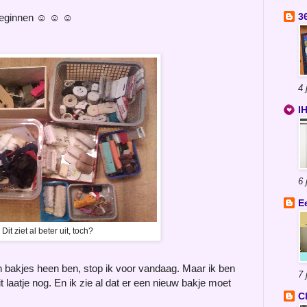
3
l beginnen ☺ ☺ ☺
4 
I
6 
E
Dit ziet al beter uit, toch?
 bakjes heen ben, stop ik voor vandaag. Maar ik ben
7 
it laatje nog. En ik zie al dat er een nieuw bakje moet
C
.