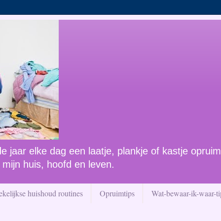
 jaar elke dag een laatje, plankje of kastje opruim
 mijn huis, hoofd en leven.
kelijkse huishoud routines
Opruimtips
Wat-bewaar-ik-waar-ti