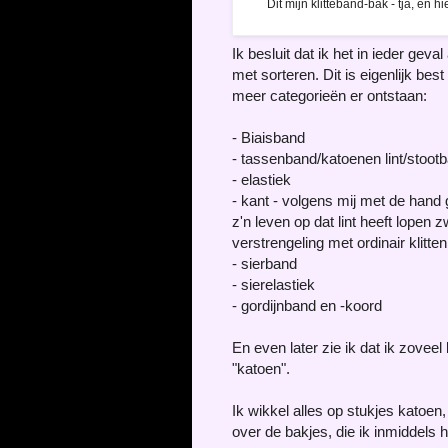
Dit mijn klitteband-bak - tja, en h
Ik besluit dat ik het in ieder geva
met sorteren. Dit is eigenlijk bes
meer categorieën er ontstaan:
- Biaisband
- tassenband/katoenen lint/stoot
- elastiek
- kant - volgens mij met de hand 
z'n leven op dat lint heeft lopen z
verstrengeling met ordinair klitten
- sierband
- sierelastiek
- gordijnband en -koord
En even later zie ik dat ik zoveel 
"katoen".
Ik wikkel alles op stukjes katoen,
over de bakjes, die ik inmiddels 