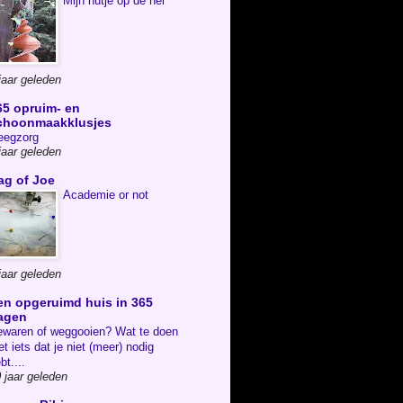
Mijn hutje op de hei
jaar geleden
65 opruim- en
choonmaakklusjes
eegzorg
jaar geleden
ag of Joe
Academie or not
jaar geleden
en opgeruimd huis in 365
agen
waren of weggooien? Wat te doen
t iets dat je niet (meer) nodig
bt....
 jaar geleden