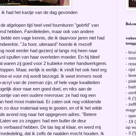
: ik had het kastje van de dag gevonden
Bol.c
de afgelopen tijd heel veel fournituren "geërfd" van
imd hebben. Familieleden, maar ook van andere
lde een vage kennis, die ik daarvoor jaren niet had
verlor
terug
ndwerkte. "Ja hoor, uiteraard" hoorde ik mezelf
nog nooit eerder had gezien) al langs mij heen naar
- bru
vol spullen van haar overleden moeder. En hij bleef
- so
al waren zij goed voor 2 kubieke meter handwerkgerei.
- res
toppen. Maar, eerlijk is eerlijk: ik vindt het ook heel erg
- rijst
- lav
prise-ei voor mij wordt bezorgd. Ik weet immers nooit
- plak
p-acryl van de zeeman zijn, of hele vage kwaliteiten
- bat
ogelijk door naar een goed doel, en niks aan de
- oor
efoontje van een oudere mevrouw: ze had nog een
- 6 (
 van heel mooi materiaal. Er zaten ook nog voldoende
- zel
m zo duur materiaal weg te gooien, en of ik het wilde
magn
lfde avond nog naar het opgegeven adres. "Betere
- sp
 Laten we zo zeggen: had een butler de deur
- 19 
 verbaasd hebben. De tas lag al klaar, en werd mij
op wa
- 3 (
ededeling, dat ik zelfs de naalden mocht houden. Ik