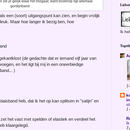
ier zie je gelijk waar het misgaat, want bovenop ligt allemaal
Liebst
gordijnband
l als een (soort) uitgangspunt kan zien, en begin vrolijk
t leuk. Maar hoe langer ik bezig ben, hoe
Ik he
Togeth
band
A
gekantklost (de gedachte dat er iemand vijf jaar van
woegen, en het ligt bij mij in een oneerbiedige
band... )
3 
k
i
biaisband heb, dat ik het op kan splitsen in "satijn" en
st
1
R
 zet het vast met spelden of elastiek en verdeel het
Ik
heb klaargelegd.
3 