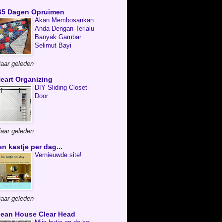
65 Dagen Opruimen
Akan Membosankan
Anda Dengan Terlalu
Banyak Gambar
Selimut Bayi
jaar geleden
Heart Organizing
DIY Sliding Closet
Door
jaar geleden
en kastje per dag...
Vernieuwde site!
jaar geleden
lean House Clear Head