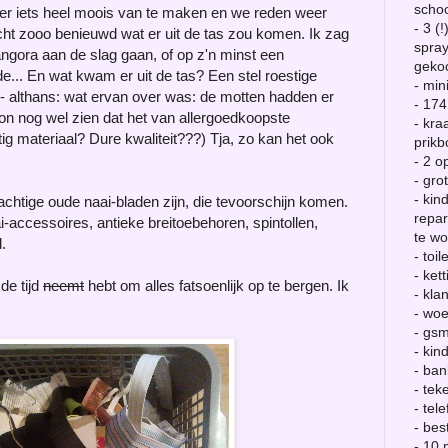
scho
 er iets heel moois van te maken en we reden weer
- 3 (
ht zooo benieuwd wat er uit de tas zou komen. Ik zag
spray
angora aan de slag gaan, of op z'n minst een
geko
e... En wat kwam er uit de tas? Een stel roestige
- min
- althans: wat ervan over was: de motten hadden er
- 174
kon nog wel zien dat het van allergoedkoopste
- kra
 materiaal? Dure kwaliteit???) Tja, zo kan het ook
prikb
- 2 o
- gro
- kin
chtige oude naai-bladen zijn, die tevoorschijn komen.
repa
ai-accessoires, antieke breitoebehoren, spintollen,
te wo
.
- toi
- kett
de tijd
neemt
hebt om alles fatsoenlijk op te bergen. Ik
- kla
- woe
- gs
- kin
- ban
- te
- te
- bes
- 10 