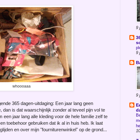
9 
3
s
pl
9 
B
whoooaaa
9 
gende 365 dagen-uitdaging: Een jaar lang geen
E
, dan is dat waarschijnlijk zonder al teveel pijn vol te
d
Be
 een jaar lang alle kleding voor de hele familie zelf te
me
 en toebehoor gebruiken dat ik al in huis heb. Ik laat
he
 glijden en over mijn "fourniturenwinkel" op de grond...
10