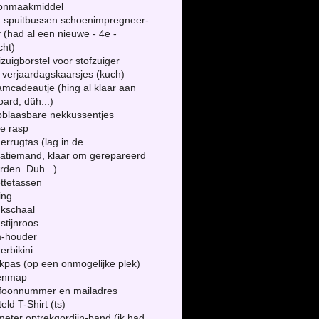
onmaakmiddel
!) spuitbussen schoenimpregneer-
 (had al een nieuwe - 4e -
cht)
izuigborstel voor stofzuiger
 verjaardagskaarsjes (kuch)
amcadeautje (hing al klaar aan
oard, dûh...)
pblaasbare nekkussentjes
te rasp
derrugtas (lag in de
ratiemand, klaar om gerepareerd
rden. Duh...)
lettetassen
ing
nkschaal
stijnroos
m-houder
derbikini
kpas (op een onmogelijke plek)
kenmap
lefoonnummer en mailadres
teld T-Shirt (ts)
meter optrekgordijn-band (ik had