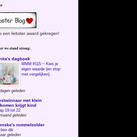
er
b een liebster award gekregen!
er we stand strong:
nita's dagboek
MMM #115 ~ Kies je
eigen waarde (en stop
met vergelijken).
dagen geleden
ostwinnaar met klein
nkomen krijgt kind
ap 19 tot 22
 maand geleden
enske's rommelzolder
 ben dik
jaar geleden