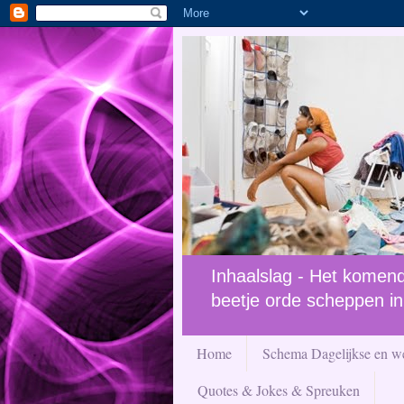
Inhaalslag - Het komende
beetje orde scheppen in
Home
Schema Dagelijkse en we
Quotes & Jokes & Spreuken