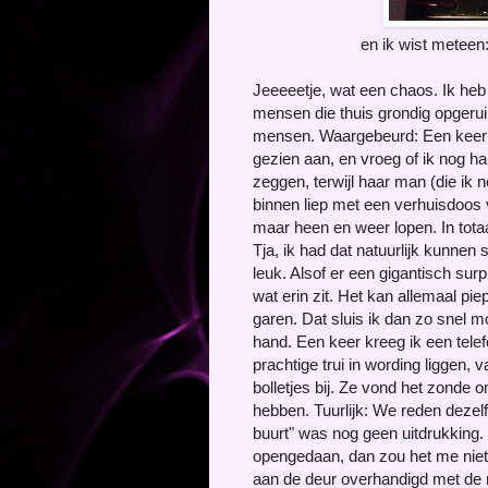
en ik wist meteen
Jeeeeetje, wat een chaos. Ik heb 
mensen die thuis grondig opgeru
mensen. Waargebeurd: Een keer be
gezien aan, en vroeg of ik nog ha
zeggen, terwijl haar man (die ik 
binnen liep met een verhuisdoos 
maar heen en weer lopen. In tota
Tja, ik had dat natuurlijk kunnen s
leuk. Alsof er een gigantisch sur
wat erin zit. Het kan allemaal pie
garen. Dat sluis ik dan zo snel m
hand. Een keer kreeg ik een tel
prachtige trui in wording liggen,
bolletjes bij. Ze vond het zonde o
hebben. Tuurlijk: We reden deze
buurt" was nog geen uitdrukking.
opengedaan, dan zou het me niets
aan de deur overhandigd met de m