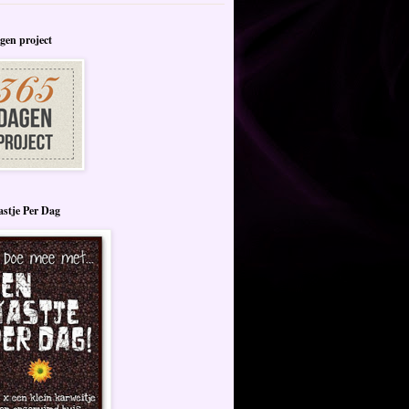
gen project
stje Per Dag