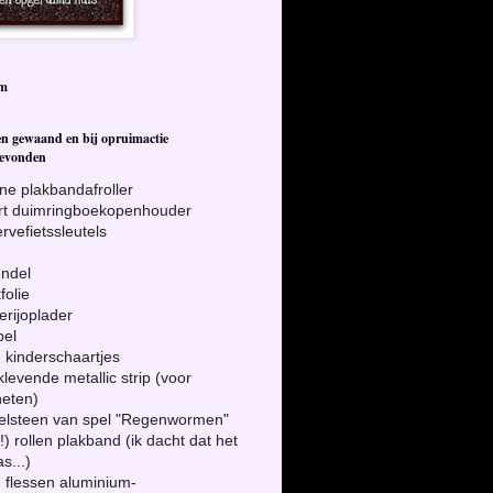
om
en gewaand en bij opruimactie
gevonden
ine plakbandafroller
ort duimringboekopenhouder
ervefietssleutels
endel
folie
terijoplader
bel
!) kinderschaartjes
fklevende metallic strip (voor
eten)
eelsteen van spel "Regenwormen"
(!) rollen plakband (ik dacht dat het
s...)
!) flessen aluminium-