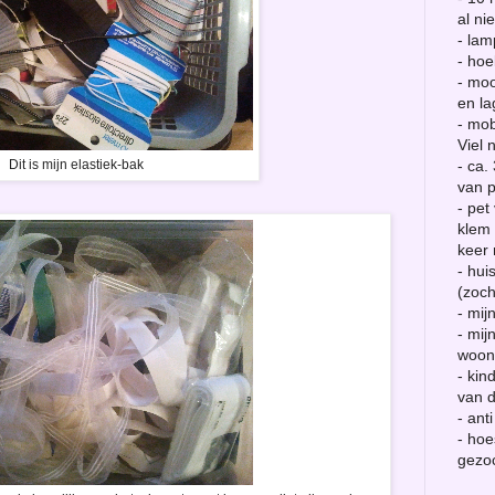
al ni
- la
- hoe
- moo
en la
- mob
Viel 
Dit is mijn elastiek-bak
- ca.
van p
- pet
klem 
keer 
- hui
(zoch
- mij
- mij
woon
- kin
van 
- ant
- hoe
gezo