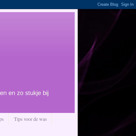
en en zo stukje bij
ps
Tips voor de was