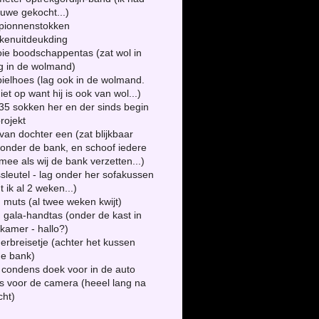
euwe gekocht...)
mpionnenstokken
kenuitdeukding
ie boodschappentas (zat wol in
g in de wolmand)
ielhoes (lag ook in de wolmand.
niet op want hij is ook van wol...)
 35 sokken her en der sinds begin
rojekt
 van dochter een (zat blijkbaar
onder de bank, en schoof iedere
mee als wij de bank verzetten...)
ssleutel - lag onder her sofakussen
t ik al 2 weken...)
n muts (al twee weken kwijt)
n gala-handtas (onder de kast in
kamer - hallo?)
derbreisetje (achter het kussen
de bank)
i condens doek voor in de auto
s voor de camera (heeel lang na
cht)