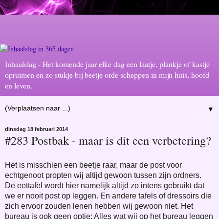
Inhaalslag - Het komende jaar elke dag een laatje, plankje of kastje
opruimen en zo stukje bij beetje orde scheppen in mijn huis, hoofd
en leven.
▼
dinsdag 18 februari 2014
#283 Postbak - maar is dit een verbetering?
Het is misschien een beetje raar, maar de post voor
echtgenoot propten wij altijd gewoon tussen zijn ordners.
De eettafel wordt hier namelijk altijd zo intens gebruikt dat
we er nooit post op leggen. En andere tafels of dressoirs die
zich ervoor zouden lenen hebben wij gewoon niet. Het
bureau is ook geen optie: Alles wat wij op het bureau leggen