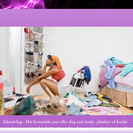
Inhaalslag - Het komende jaar elke dag een laatje, plankje of kastje
opruimen en zo stukje bij beetje orde scheppen in mijn huis, hoofd