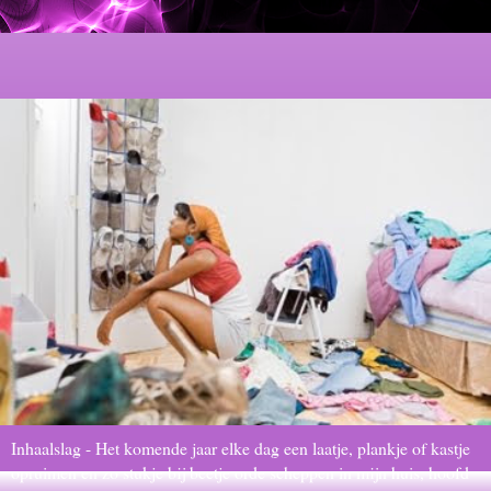
Inhaalslag - Het komende jaar elke dag een laatje, plankje of kastje
opruimen en zo stukje bij beetje orde scheppen in mijn huis, hoofd