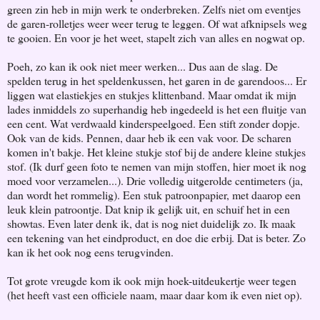
green zin heb in mijn werk te onderbreken. Zelfs niet om eventjes
de garen-rolletjes weer weer terug te leggen. Of wat afknipsels weg
te gooien. En voor je het weet, stapelt zich van alles en nogwat op.
Poeh, zo kan ik ook niet meer werken... Dus aan de slag. De
spelden terug in het speldenkussen, het garen in de garendoos... Er
liggen wat elastiekjes en stukjes klittenband. Maar omdat ik mijn
lades inmiddels zo superhandig heb ingedeeld is het een fluitje van
een cent. Wat verdwaald kinderspeelgoed. Een stift zonder dopje.
Ook van de kids. Pennen, daar heb ik een vak voor. De scharen
komen in't bakje. Het kleine stukje stof bij de andere kleine stukjes
stof. (Ik durf geen foto te nemen van mijn stoffen, hier moet ik nog
moed voor verzamelen...). Drie volledig uitgerolde centimeters (ja,
dan wordt het rommelig). Een stuk patroonpapier, met daarop een
leuk klein patroontje. Dat knip ik gelijk uit, en schuif het in een
showtas. Even later denk ik, dat is nog niet duidelijk zo. Ik maak
een tekening van het eindproduct, en doe die erbij. Dat is beter. Zo
kan ik het ook nog eens terugvinden.
Tot grote vreugde kom ik ook mijn hoek-uitdeukertje weer tegen
(het heeft vast een officiele naam, maar daar kom ik even niet op).